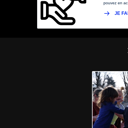
pouvez en ach
JE FA