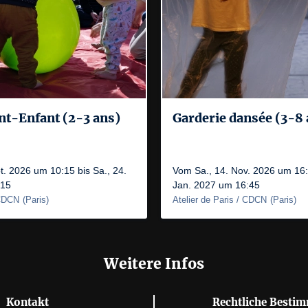
ent-Enfant (2-3 ans)
Garderie dansée (3-8 
t. 2026 um 10:15 bis Sa., 24.
Vom Sa., 14. Nov. 2026 um 16:4
:15
Jan. 2027 um 16:45
 CDCN
(
Paris
)
Atelier de Paris / CDCN
(
Paris
)
Weitere Infos
Kontakt
Rechtliche Besti