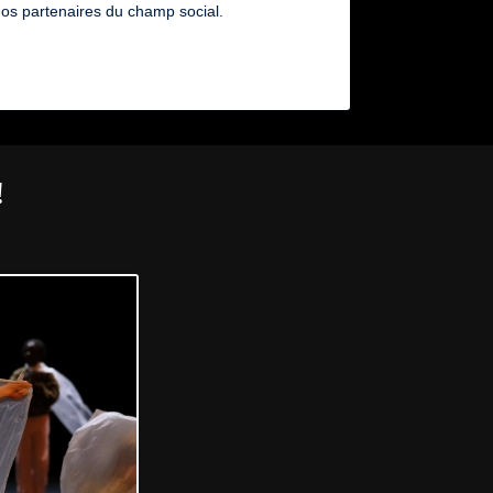
nos partenaires du champ social.
!