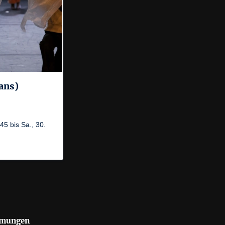
ans)
5 bis Sa., 30.
mmungen