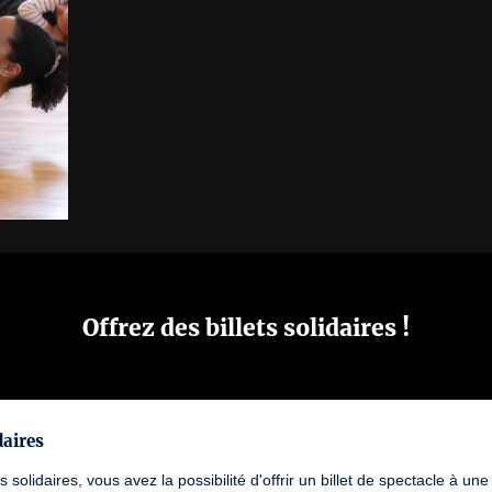
Offrez des billets solidaires !
daires
ts solidaires, vous avez la possibilité d'offrir un billet de spectacle à