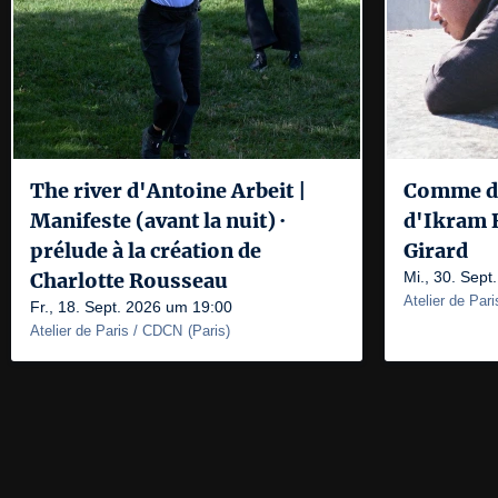
The river d'Antoine Arbeit |
Comme de
Manifeste (avant la nuit) ·
d'Ikram B
prélude à la création de
Girard
Charlotte Rousseau
Mi., 30. Sep
Atelier de Par
Fr., 18. Sept. 2026 um 19:00
Atelier de Paris / CDCN
(
Paris
)