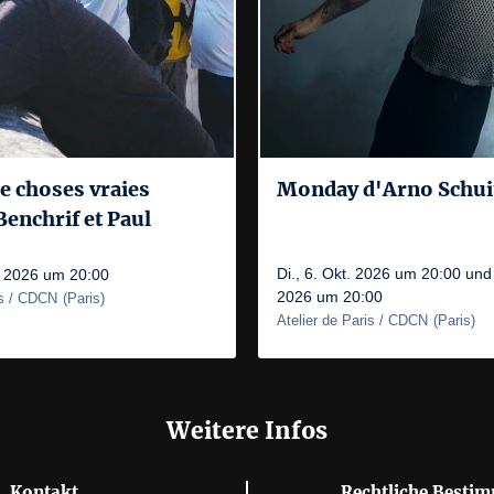
 choses vraies
Monday d'Arno Schu
enchrif et Paul
Di., 6. Okt. 2026 um 20:00 und 
t. 2026 um 20:00
2026 um 20:00
is / CDCN
(
Paris
)
Atelier de Paris / CDCN
(
Paris
)
Weitere Infos
Kontakt
Rechtliche Besti