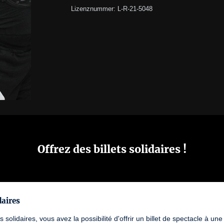
Lizenznummer: L-R-21-5048
Offrez des billets solidaires !
daires
ts solidaires, vous avez la possibilité d'offrir un billet de spectacle à