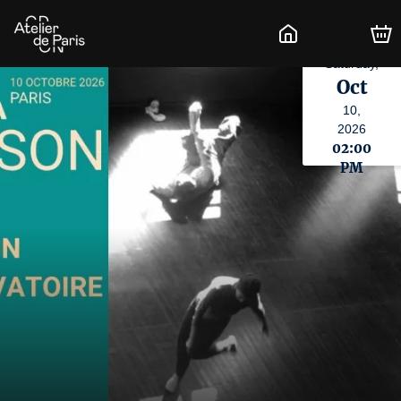
Saturday,
Oct
10,
2026
02:00
PM