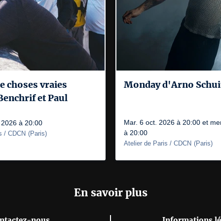
 choses vraies
Monday d'Arno Schu
enchrif et Paul
Mar. 6 oct. 2026 à 20:00 et mer
. 2026 à 20:00
à 20:00
is / CDCN
(
Paris
)
Atelier de Paris / CDCN
(
Paris
)
En savoir plus
ntactez-nous
Informations lé