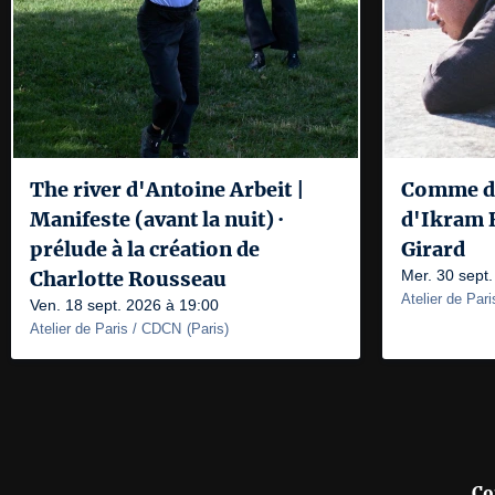
The river d'Antoine Arbeit |
Comme de
Manifeste (avant la nuit) ·
d'Ikram B
prélude à la création de
Girard
Charlotte Rousseau
Mer. 30 sept
Atelier de Par
Ven. 18 sept. 2026 à 19:00
Atelier de Paris / CDCN
(
Paris
)
Co