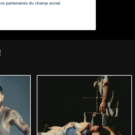
nos partenaires du champ social.
!