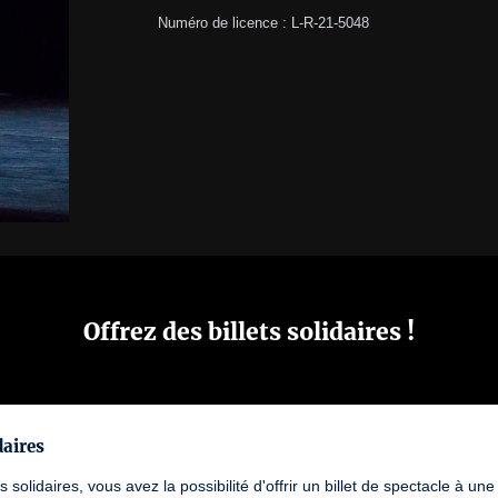
Numéro de licence : L-R-21-5048
Offrez des billets solidaires !
daires
ts solidaires, vous avez la possibilité d'offrir un billet de spectacle à