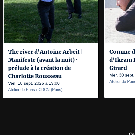
The river d'Antoine Arbeit |
Comme de
Manifeste (avant la nuit) ·
d'Ikram B
prélude à la création de
Girard
Charlotte Rousseau
Mer. 30 sept
Atelier de Par
Ven. 18 sept. 2026 à 19:00
Atelier de Paris / CDCN
(
Paris
)
Co