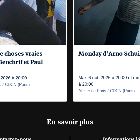
 choses vraies
Monday d'Arno Schu
enchrif et Paul
Mar. 6 oct. 2026 à 20:00 et mer
. 2026 à 20:00
à 20:00
is / CDCN
(
Paris
)
Atelier de Paris / CDCN
(
Paris
)
En savoir plus
ntactez-nous
Informations lé