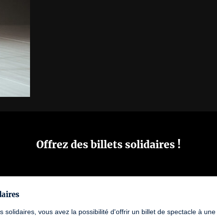
Offrez des billets solidaires !
daires
ts solidaires, vous avez la possibilité d'offrir un billet de spectacle à