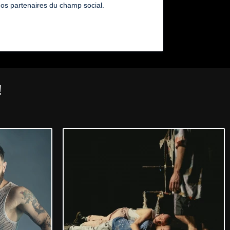
nos partenaires du champ social.
!